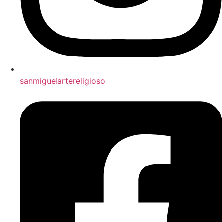
sanmiguelartereligioso