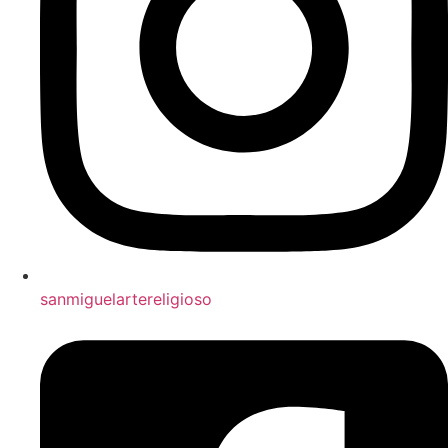
sanmiguelartereligioso